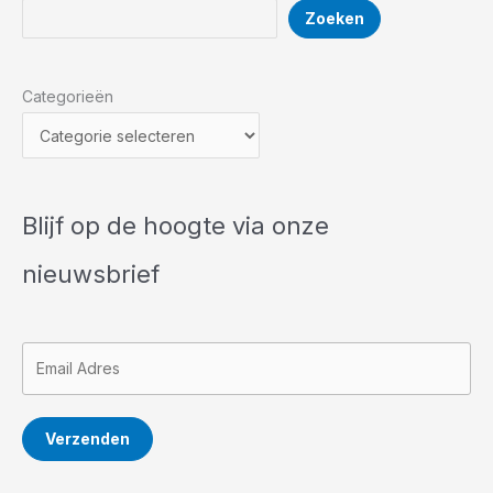
beste
Zoeken
Zoeken
vaatwasser
reparatie?
U
Categorieën
vind
het
op
Witgoedbrigade.nl!
Blijf op de hoogte via onze
nieuwsbrief
Verzenden