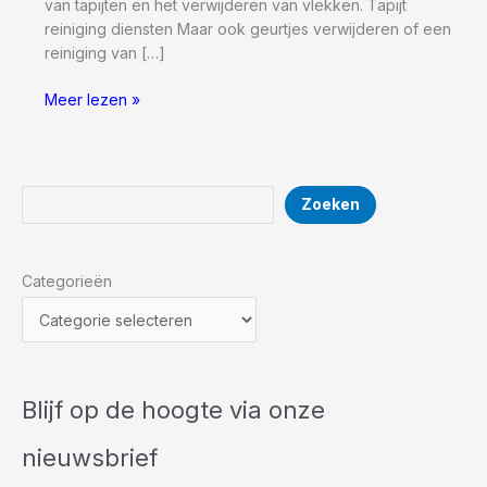
van tapijten en het verwijderen van vlekken. Tapijt
reiniging diensten Maar ook geurtjes verwijderen of een
reiniging van […]
Vloerkleed
Meer lezen »
Reiniger
Gezocht?
Kijk
hier
Zoeken
Zoeken
voor
de
beste!
Categorieën
Blijf op de hoogte via onze
nieuwsbrief