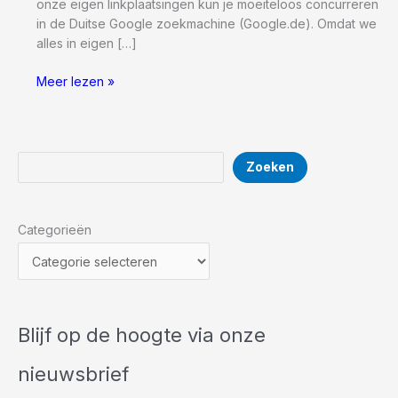
onze eigen linkplaatsingen kun je moeiteloos concurreren
in de Duitse Google zoekmachine (Google.de). Omdat we
alles in eigen […]
Linkbuilding
Meer lezen »
Duitsland,
Wij
hebben
de
Zoeken
Zoeken
beste
Duitse
links!
Categorieën
Blijf op de hoogte via onze
nieuwsbrief