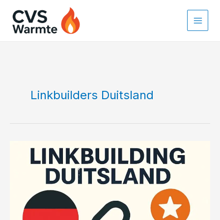
Ga
naar
de
inhoud
Linkbuilders Duitsland