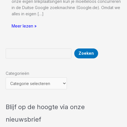
onze eigen linkplaatsingen kun je moeiteloos concurreren
in de Duitse Google zoekmachine (Google.de). Omdat we
alles in eigen […]
Linkbuilding
Meer lezen »
Duitsland,
Wij
hebben
de
Zoeken
Zoeken
beste
Duitse
links!
Categorieën
Blijf op de hoogte via onze
nieuwsbrief