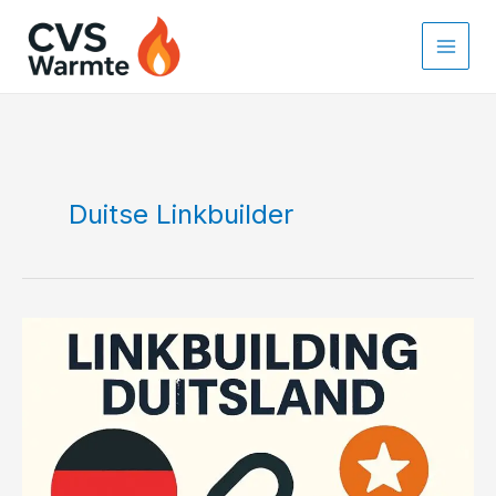
Ga
naar
de
inhoud
Duitse Linkbuilder